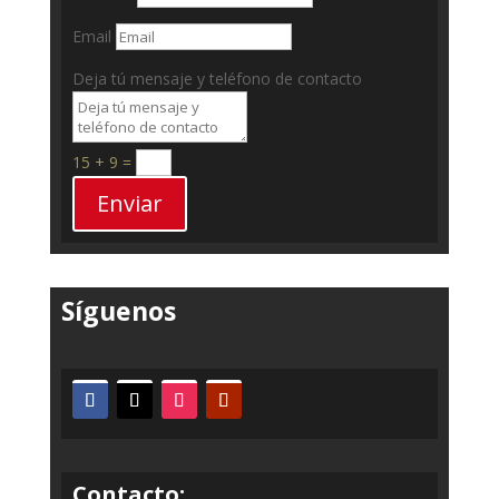
Email
Deja tú mensaje y teléfono de contacto
15 + 9
=
Enviar
Síguenos
Contacto: