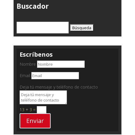
Buscador
Buscar:
Escríbenos
Nombre
Email
Deja tú mensaje y teléfono de contacto
13 + 3
=
Enviar