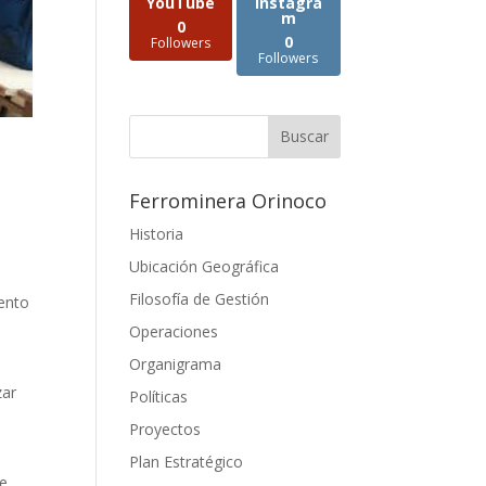
YouTube
Instagra
m
0
0
Followers
Followers
Ferrominera Orinoco
Historia
Ubicación Geográfica
l
Filosofía de Gestión
iento
Operaciones
Organigrama
zar
Políticas
Proyectos
Plan Estratégico
de