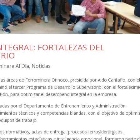
NTEGRAL: FORTALEZAS DEL
ORIO
inera Al Día
,
Noticias
sas áreas de Ferrominera Orinoco, presidida por Aldo Cantafio, con e
minó el tercer Programa de Desarrollo Supervisorio, con el fortalecim
stión, para optimizar el desempeño integral en la empresa.
adas por el Departamento de Entrenamiento y Administración
cimientos técnicos y competencias blandas, con el objetivo de optimi
equipos de trabajo.
os normativos, actas de entrega, procesos ferrosiderúrgicos,
, herramientas estadísticas e inteligencia emocional, formaron parte 