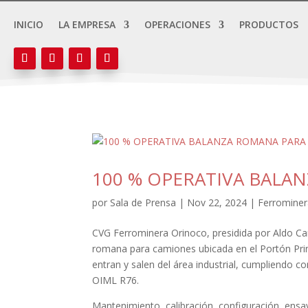
INICIO
LA EMPRESA
OPERACIONES
PRODUCTOS
100 % OPERATIVA BALA
por
Sala de Prensa
|
Nov 22, 2024
|
Ferrominer
CVG Ferrominera Orinoco, presidida por Aldo Can
romana para camiones ubicada en el Portón Princ
entran y salen del área industrial, cumpliendo 
OIML R76.
Mantenimiento, calibración, configuración, ens