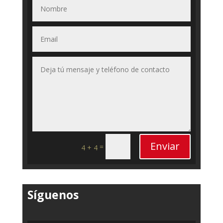
Enviar
=
4 + 4
Síguenos