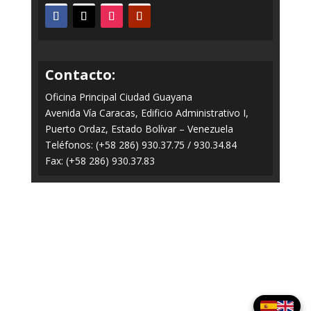
Contacto:
Oficina Principal Ciudad Guayana
Avenida Vía Caracas, Edificio Administrativo I,
Puerto Ordaz, Estado Bolívar – Venezuela
Teléfonos: (+58 286) 930.37.75 / 930.34.84
Fax: (+58 286) 930.37.83
Todos los Derechos Reservados © 2014-2020
FERROMINERA ORINOCO.
Panel